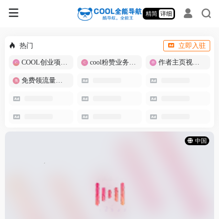
精简
详细
热门
立即入驻
COOL创业项目商城
cool粉赞业务商城【爆粉引流】
作者主页视频批量提取
免费领流量卡-包邮
中国