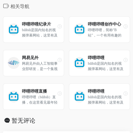
相关导航
哔哩哔哩纪录片
哔哩哔哩创作中心
bilibili是国内知名的视
哔哩哔哩，简称“B
频弹幕网站，这里有及
站”，一个有用有趣的
时的动漫新番，活跃的
综合性视频社区
ACG氛围，有创意的U
p主。大家可以在这里
找到许多欢乐。
网易见外
哔哩哔哩
网易见外由人工智能事
bilibili是国内知名的视
业部研发，是一个集视
频弹幕网站，这里有及
频听翻、直播听翻、语
时的动漫新番，活跃的
音转写、文档直翻功能
ACG氛围，有创意的U
为一体的AI智能语音转
p主。大家可以在这里
写听翻平台，致力于用
找到许多欢乐。
哔哩哔哩直播
哔哩哔哩
语音识别转写文字、机
哔哩哔哩（bilibili）直
bilibili是国内知名的视
器翻译等技术为从事和
播，在这里看见最年轻
频弹幕网站，这里有及
爱好语音转写、翻译的
的生活方式，学习、游
时的动漫新番，活跃的
人员提供更便捷的听翻
戏、电竞、宅舞、唱
ACG氛围，有创意的U
工具，提升工作效率，
见、绘画、美食等等应
p主。大家可以在这里
暂无评论
降低转写成本，进而改
有尽有，快来捕捉你最
找到许多欢乐。
变人们跨文化交流与内
喜欢的up主最真实的一
容跨国界传播的实现方