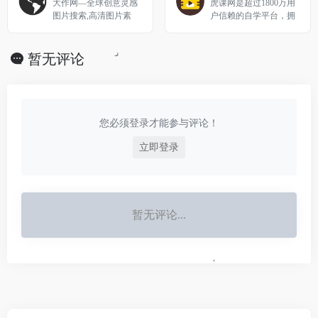
大作网—全球创意灵感
虎课网是超过1800万用
程。优设网旗下站点。
图片搜索,高清图片素
户信赖的自学平台，拥
材设计网站—找灵感,
有海量设计、绘画、摄
上大作
影、办公软件、职业技
能等优质的高清教程视
暂无评论
频，用户可以根据行业
和兴趣爱好，自主选择
学习内容，每天免费学
习一个教程。
您必须登录才能参与评论！
立即登录
暂无评论...