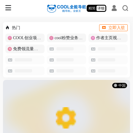
精简
详细
热门
立即入驻
COOL创业项目商城
cool粉赞业务商城【爆粉引流】
作者主页视频批量提取
免费领流量卡-包邮
中国