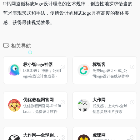
U钙网遵循标志logo设计理念的艺术规律，创造性地探求恰当的
艺术表现形式和手法，使所设计的标志logo具有高度的整体美
感、获得最佳视觉效果。
相关导航
标小智logo神器
标智客
LOGO设计神器；公司l
免费logo设计生成_公
ogo在线设计生成器 - 
司logo设计在线制作神
标小智LOGO神器
器 - 标智客
优优教程网官网
大作网
优优教程网官网-UiiiUii
找灵感，上大作-全球
i.com，免费设计软件
创意灵感图片搜索
自学平台。为网友及设
计人员提供原创平面、
UI、网页、C4D、Sket
ch、动效等免费教程。
大作网—全球创意灵感图片搜索
虎课网
提供软件下载安装教