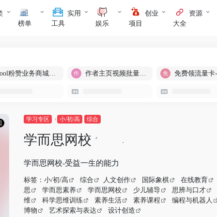
类
实用
创业
资源
榜单
工具
娱乐
项目
大全
cool粉赞业务商城【爆粉引流】
作者主页视频批量提取
免费领流量卡
学习专区
小/初/高
综合
国
学而思网校
学而思网校-受益一生的能力
标签：
小/初/高
综合
人文创作
国际象棋
在线教育
思
学而思素养
学而思网校
少儿辅导
思辨与口才
维
科学思维训练
素养生活
素养课程
编程与机器人
博物
艺术探索与表达
设计创造