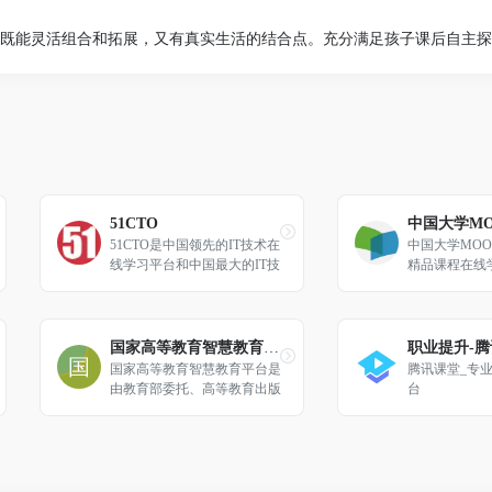
既能灵活组合和拓展，又有真实生活的结合点。充分满足孩子课后自主探
51CTO
中国大学MO
51CTO是中国领先的IT技术在
中国大学MOO
线学习平台和中国最大的IT技
精品课程在线
术社区之一，以服务IT技术人
员职业成长为己任，对中国数
千万IT技术人员拥有强大的影
响力和服务能力。通过技术社
国家高等教育智慧教育平台
职业提升-
区、技术博客和新媒体矩阵等
国家高等教育智慧教育平台是
腾讯课堂_专
综合产品服务体系，凝聚了20
由教育部委托、高等教育出版
台
00万+IT技术人员、50万+位
社有限公司建设和运行维护、
技术博主和近千家IT公司的C
北京理工大学提供技术支持的
TO；通过丰富且高质量的IT
全国性、综合性在线开放课程
技术在线教育资源，完整覆盖
平台。本网站致力于汇聚优质
就业培训、在职提升、认证考
高等教育在线课程等资源，并