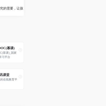
究的需要，让孩
OC(慕课)
C(慕课)_国家
学习平台
腾讯课堂
业的在线教育平