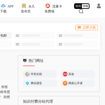
精简
详细
APP
永久
流量卡
下载
发布页
免费领
立即入驻
-包邮
热门网址
学堂在线
高途
腾讯课堂
网易公开课
学而
科学思
自然
知识付费分站代理