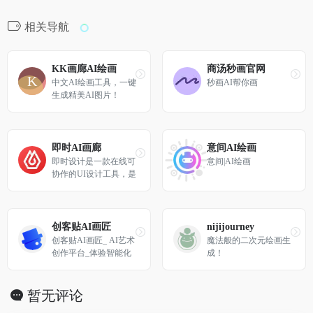
相关导航
KK画廊AI绘画
商汤秒画官网
中文AI绘画工具，一键
秒画AI帮你画
生成精美AI图片！
即时AI画廊
意间AI绘画
即时设计是一款在线可
意间|AI绘画
协作的UI设计工具，是
可协作的在线sketch、
国内版figma，拥有海
量的设计资源与素材，
支持导入sketch格式的
创客贴AI画匠
nijijourney
源文件。支持创建交互
创客贴AI画匠_ AI艺术
魔法般的二次元绘画生
原型、获取设计标注、
创作平台_体验智能化
成！
快速切图、团队协作等
内容生成
工作。
暂无评论