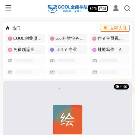
精简
详细
热门
立即入驻
COOL创业项目商城
cool粉赞业务商城【爆粉引流】
作者主页视频批量提取
免费领流量卡-包邮
LibTV-专业视频创作工具
蛙蛙写作—AI智能写作助手
中国