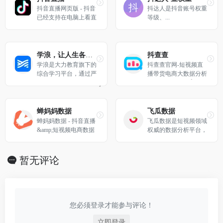
抖音直播网页版 - 抖音
抖达人是抖音账号权重
已经支持在电脑上看直
等级、...
播啦！抖音直播PC版
已支持热门网络游戏、
棋牌游戏、单机游戏的
直播内容。抖音-记录
学浪，让人生各有可能
抖查查
美好生活的视频平台
学浪是大力教育旗下的
抖查查官网-短视频直
综合学习平台，通过严
播带货电商大数据分析
选各具特色的知识传播
平台
者，为学习者连接丰富
多元、前沿优质的教育
资源，创造良好学习体
蝉妈妈数据
飞瓜数据
验，让学习者与知识传
蝉妈妈数据 - 抖音直播
飞瓜数据是短视频领域
播者因知识聚拢，并彼
&amp;短视频电商数据
权威的数据分析平台，
此成就。
分析服务平台
提供抖音数据和快手数
据等，包括热门视频、
音乐，抖音快手排行
暂无评论
榜，抖音快手电商数
据，视频监控、商品监
控等
您必须登录才能参与评论！
立即登录