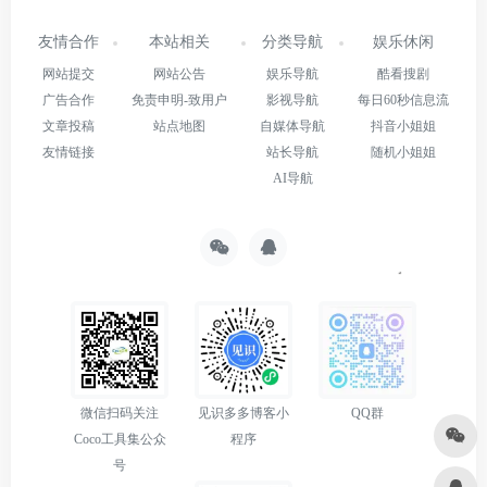
友情合作
本站相关
分类导航
娱乐休闲
网站提交
网站公告
娱乐导航
酷看搜剧
广告合作
免责申明-致用户
影视导航
每日60秒信息流
文章投稿
站点地图
自媒体导航
抖音小姐姐
友情链接
站长导航
随机小姐姐
AI导航
微信扫码关注
见识多多博客小
QQ群
Coco工具集公众
程序
号