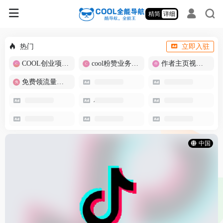
精简
详细
热门
立即入驻
COOL创业项目商城
cool粉赞业务商城【爆粉引流】
作者主页视频批量提取
免费领流量卡-包邮
中国