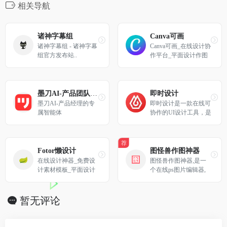
相关导航
诸神字幕组
Canva可画
诸神字幕组 - 诸神字幕
Canva可画_在线设计协
组官方发布站..
作平台_平面设计作图
软件_视觉办公套件 - C
anva中文官网
墨刀AI-产品团队超级智能体
即时设计
墨刀AI-产品经理的专
即时设计是一款在线可
属智能体
协作的UI设计工具，是
可协作的在线sketch、
国内版figma，拥有海
量的设计资源与素材，
荐
支持导入sketch格式的
Fotor懒设计
图怪兽作图神器
源文件。支持创建交互
在线设计神器_免费设
图怪兽作图神器,是一
原型、获取设计标注、
计素材模板_平面设计
个在线ps图片编辑器,
快速切图、团队协作等
作图软件
它相当于ps精简版软
工作。
件,可提供微信编辑器
功能,在线ps照片处理,
暂无评论
拼图,图片制作,在线设
计,平面设计,海报设计,
在线图片处理等功能。