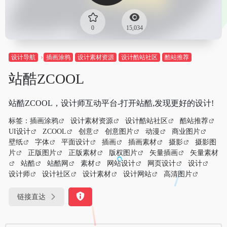
0
15,034
设计导航
插画涂鸦
设计素材资源
设计酷站社区
酷站推荐
站酷ZCOOL
站酷ZCOOL，设计师互动平台-打开站酷,发现更好的设计!
标签：
插画涂鸦
设计素材资源
设计酷站社区
酷站推荐
UI设计
ZCOOL
创意
创意图片
动漫
商业图片
壁纸
字体
平面设计
插画
插画素材
摄影
摄影图
片
正版图片
正版素材
版权图片
矢量插画
矢量素材
站酷
站酷网
素材
网站设计
网页设计
设计
设计师
设计社区
设计素材
设计网站
高清图片
链接直达