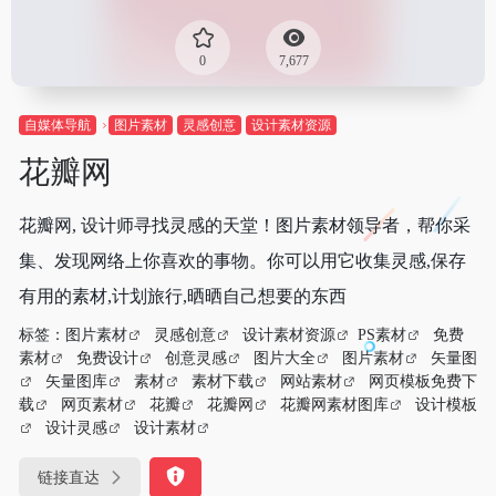
0
7,677
自媒体导航
图片素材
灵感创意
设计素材资源
花瓣网
花瓣网, 设计师寻找灵感的天堂！图片素材领导者，帮你采
集、发现网络上你喜欢的事物。你可以用它收集灵感,保存
有用的素材,计划旅行,晒晒自己想要的东西
标签：
图片素材
灵感创意
设计素材资源
PS素材
免费
素材
免费设计
创意灵感
图片大全
图片素材
矢量图
矢量图库
素材
素材下载
网站素材
网页模板免费下
载
网页素材
花瓣
花瓣网
花瓣网素材图库
设计模板
设计灵感
设计素材
链接直达