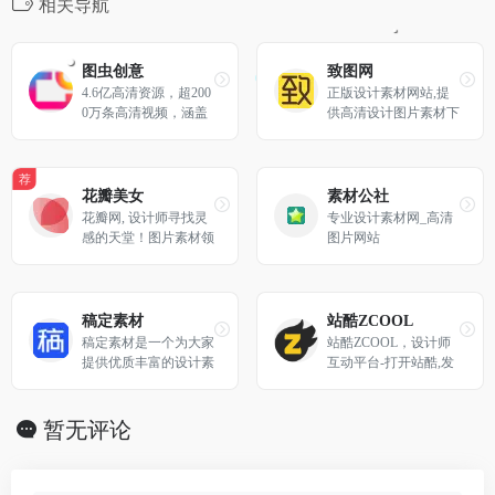
相关导航
图虫创意
致图网
4.6亿高清资源，超200
正版设计素材网站,提
0万条高清视频，涵盖
供高清设计图片素材下
图片、音视频及各类优
载
质创意素材，一次购买
永久使用，为百万设
荐
计、新媒体、广告等行
花瓣美女
素材公社
业从业者提供安全的正
花瓣网, 设计师寻找灵
专业设计素材网_高清
版视觉解决方案。提供
感的天堂！图片素材领
图片网站
矢量素材、背景图片、
导者，帮你采集、发现
平面设计素材、psd素
网络上你喜欢的事物。
材、视频素材、设计素
你可以用它收集灵感,
材、PPT模板、插画绘
保存有用的素材,计划
稿定素材
站酷ZCOOL
画、网站设计素材、网
旅行,晒晒自己想要的
稿定素材是一个为大家
站酷ZCOOL，设计师
页图标icon的下载服务
东西
提供优质丰富的设计素
互动平台-打开站酷,发
材站，提供海量丰富的
现更好的设计!
图片素材、海报模板，
背景素材等等，最全最
暂无评论
热门的设计素材应有尽
有；找素材就到稿定素
材站。