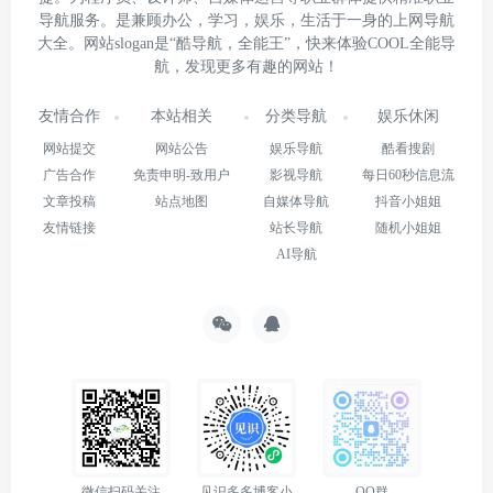
导航服务。是兼顾办公，学习，娱乐，生活于一身的上网导航
大全。网站slogan是“酷导航，全能王”，快来体验COOL全能导
航，发现更多有趣的网站！
友情合作
本站相关
分类导航
娱乐休闲
网站提交
网站公告
娱乐导航
酷看搜剧
广告合作
免责申明-致用户
影视导航
每日60秒信息流
文章投稿
站点地图
自媒体导航
抖音小姐姐
友情链接
站长导航
随机小姐姐
AI导航
微信扫码关注
见识多多博客小
QQ群