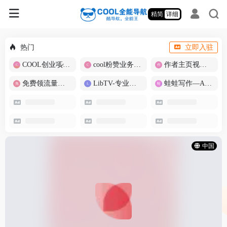
精简
详细
热门
立即入驻
COOL创业项目商城
cool粉赞业务商城【爆粉引流】
作者主页视频批量提取
免费领流量卡-包邮
LibTV-专业视频创作工具
蛙蛙写作—AI智能写作助手
中国