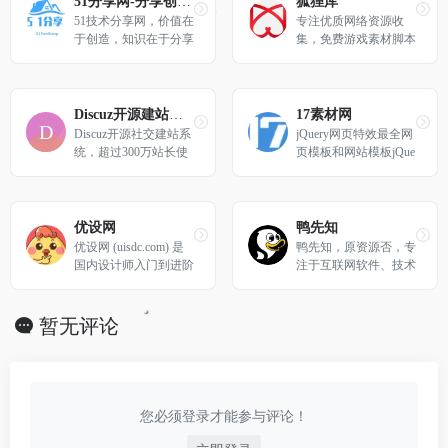
51分享网-分享创造价值
狐狸库
51技术分享网，价值在
专注优质网络资源收
于创造，知识在于分享
集，免费游戏素材脚本
分享，汇集网络建站优
化技术。
Discuz开源建站系统
17素材网
Discuz开源社交建站系
jQuery网页特效最全网
统，超过300万站长使
页模板和网站模板jQue
用，全球成熟度最高、
ry代码
覆盖率最大的建站系统
之一，拥有超过6000款
应用。站长可以方便的
优设网
鸭先知
通过 Discuz! 搭建社区
优设网 (uisdc.com) 是
鸭先知，原资源否，专
论坛、知识付费网站、
国内设计师入门到进阶
注于互联网软件、技术
视频直播点播站、企业
的专业设计网站。设计
等优质资源分享，坚持
网站、同城社区、小程
内容全面及时，全网粉
以不付钱的伟大原则来
序、APP、图片素材
丝过千万。专注前沿设
获取资源！
暂无评论
站，游戏交流站，电商
计趋势和设计方法论，
购物站、小说阅读、博
拥有原创独家设计内容
客、拼车系统、房产信
和设计师网站导航。提
息、求职招聘、婚恋交
供灵感素材、UI设计、
友等等绝大多数类型的
平面设计、网页设计、
您必须登录才能参与评论！
网站。
电商设计、设计软件、
SDC网站推荐。