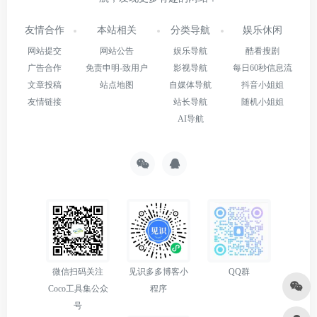
友情合作
本站相关
分类导航
娱乐休闲
网站提交
网站公告
娱乐导航
酷看搜剧
广告合作
免责申明-致用户
影视导航
每日60秒信息流
文章投稿
站点地图
自媒体导航
抖音小姐姐
友情链接
站长导航
随机小姐姐
AI导航
微信扫码关注
见识多多博客小
QQ群
Coco工具集公众
程序
号