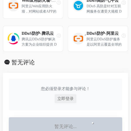
Web应用防火墙-阿里云
DDoS高防-七牛云
阿里云Web应用防火
DDoS 高防是针对互联
墙，对网站或者APP的
网服务在遭受大规模 D
业务流量进行恶意特征
DoS / CC 攻击后导致
识别及防护，将正常、
服务不可用的情况下，
安全的流量回源到服务
推出的全面、高效专业
器。避免网站服务器被
的抗 D 安全服务。用
DDoS防护-腾讯云
DDoS防护-阿里云
恶意入侵，保障业务的
户可通过七牛云 T 级高
腾讯云DDoS防护解决
阿里云DDoS防护服务
核心数据安全，解决因
防 IP ，应对 DDoS / C
方案为企业组织提供 D
是以阿里云覆盖全球的
恶意攻击导致的服务器
C 攻击问题，确保关键
DoS 高防包、DDoS 高
大流量清洗中心为基
性能异常问题。
业务连续性，安全运
防 IP 等多种 DDoS防
础，结合阿里巴巴自研
行。
护产品，全面、高效、
的DDoS攻击检测和智
暂无评论
专业的应对 DDoS 攻击
能防护体系，向您提供
问题。通过充足、优质
可管理的DDoS防护服
的 DDoS 防护资源，结
务，自动快速的缓解网
合持续进化的“自研+A
络攻击对业务造成的延
I 智能识别”清洗算法，
迟增加，访问受限，业
您必须登录才能参与评论！
保障用户业务的稳定、
务中断等影响，从而减
安全运行。
少业务损失，提升安全
立即登录
防护等级，降低未知D
DoS攻击风险。
暂无评论...