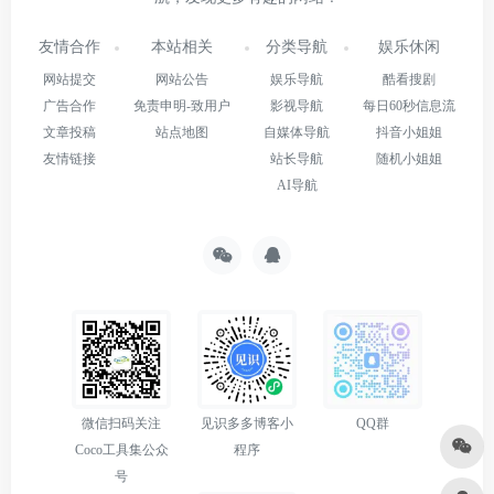
友情合作
本站相关
分类导航
娱乐休闲
网站提交
网站公告
娱乐导航
酷看搜剧
广告合作
免责申明-致用户
影视导航
每日60秒信息流
文章投稿
站点地图
自媒体导航
抖音小姐姐
友情链接
站长导航
随机小姐姐
AI导航
微信扫码关注
见识多多博客小
QQ群
Coco工具集公众
程序
号