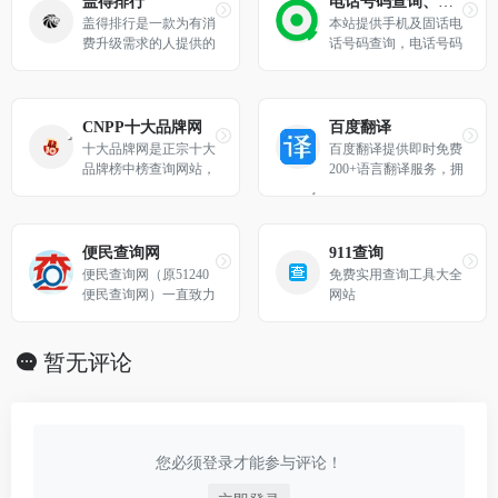
盖得排行
电话号码查询、号码认证、号码举报中心
盖得排行是一款为有消
本站提供手机及固话电
费升级需求的人提供的
话号码查询，电话号码
客观、中立的商品品牌
归属地查询，全国企事
排行的产品，帮助用户
业单位电话号码查询，
在海量信息中筛选出最
电话号码认证，电话号
有用的信息。盖得排行
码举报，智能号码等服
CNPP十大品牌网
百度翻译
是北京博雅传媒文化发
务
十大品牌网是正宗十大
百度翻译提供即时免费
展有限公司旗下产品，
品牌榜中榜查询网站，
200+语言翻译服务，拥
背靠深厚媒体资源与商
由CNPP品牌数据研究
有网页、APP、API产
业财经报道经验，倾注
院授权查询，品牌大数
品，支持文本翻译、文
大量人力物力，广泛征
据一站式服务平台，有
档翻译、图片翻译等特
集各行业专业意见，帮
近20年历史闻名海内外
色功能，满足用户查词
便民查询网
911查询
助用户轻松做出消费决
的著名站点！专业 客
翻译、文献翻译、合同
便民查询网（原51240
免费实用查询工具大全
策的同时，成为购物达
观 公正 杜绝刷票 查询
翻译等需求，随时随地
便民查询网）一直致力
网站
人
免费！
沟通全世界
于为网民提供方便、快
捷的在线查询服务。
暂无评论
您必须登录才能参与评论！