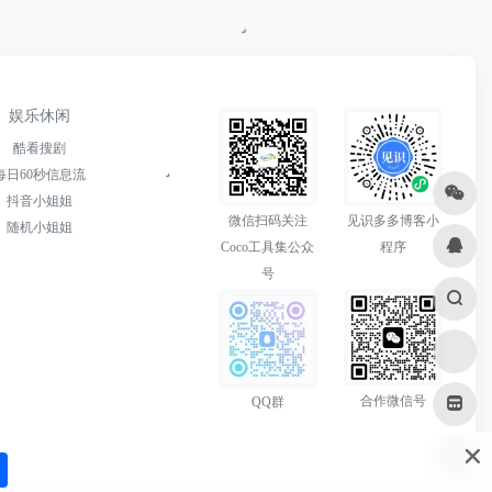
娱乐休闲
酷看搜剧
每日60秒信息流
抖音小姐姐
微信扫码关注
见识多多博客小
随机小姐姐
Coco工具集公众
程序
号
合作微信号
QQ群