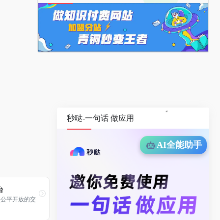
秒哒-一句话 做应用
AI全能助手
台
_公平开放的交