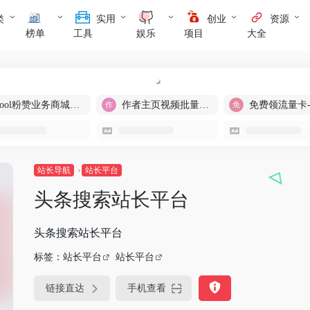
类
实用
创业
资源
榜单
工具
娱乐
项目
大全
cool粉赞业务商城【爆粉引流】
作者主页视频批量提取
免费领流量卡
站长导航
站长平台
头条搜索站长平台
头条搜索站长平台
标签：
站长平台
站长平台
链接直达
手机查看