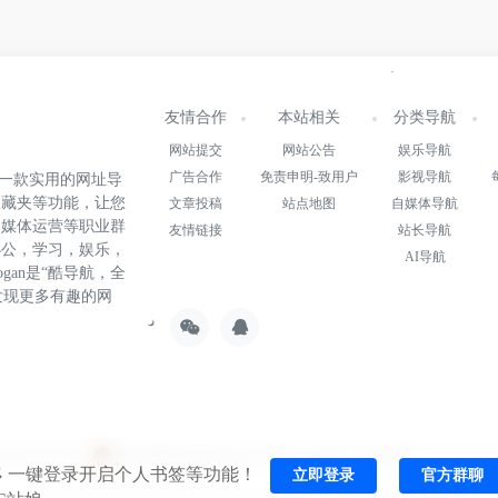
友情合作
本站相关
分类导航
网站提交
网站公告
娱乐导航
广告合作
免责申明-致用户
影视导航
.cn)是一款实用的网址导
收藏夹等功能，让您
文章投稿
站点地图
自媒体导航
自媒体运营等职业群
友情链接
站长导航
办公，学习，娱乐，
AI导航
gan是“酷导航，全
发现更多有趣的网
22015147号-1
粤公网安备44010602012197号
由
OneNav
强力驱动
一键登录开启个人书签等功能！
立即登录
官方群聊