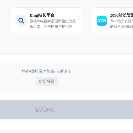
Bing站长平台
2898站长
微软Bing搜索是国际领先的搜
2898站长资
索引擎，为中国用户提供网
的站长资源服
页、图片、视频、学术、词
为广大站长和
典、翻译、地图等全球信息搜
供包含了友链
索服务。（Bing Webmaster too
讯、友情链接
l-微软必应搜索站长平台）
费流量交换、
资源交换、软
广等各个领域
选择
您必须登录才能参与评论！
立即登录
暂无评论...