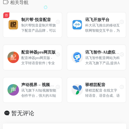
相关导航
荐
制片帮·悦音配音
讯飞开放平台
制片帮悦音是制片帮旗
科大讯飞推出的移动互
下配音产品品牌，可以
联网智能交互平台，为
在线将文字转成语音的
开发者免费提供：涵盖
智能配音产品。悦音配
语音能力增强型SDK，
音提供男声女声童声、
一站式人机智能语音交
普通话，方言，英文等
互解决方案，专业全面
配音神器pro网页版
讯飞智作-AI虚拟数字人视频制作
多语种的真人声音，在
的移动应用分析；
配音神器pro网页版 - 
讯飞智作配音网站为科
您输入文字后直接生成
文字转语音软件 | 专业
大讯飞旗下产品,提供A
音频。是一款ai智能在
配音工具
I虚拟人主播,AI视频制
线配音语音合成工具软
作,数字人配音合成,短
件。为广告宣传片，短
视频配音等一站式配音
视频实现快速配音需
服务。
声动视界 – 视频翻译、视频配音、语音克隆、短视频脚本、智能字幕
驿稻芸配音
求。
讯飞旗下AI短视频智能
驿稻芸配音 在线文字
创作平台，强大的AI短
转语音、语音合成、语
视频翻译、配音、字幕
音转文字助手！
创作能力--让每一份创
意跨越语言，触动全球
暂无评论