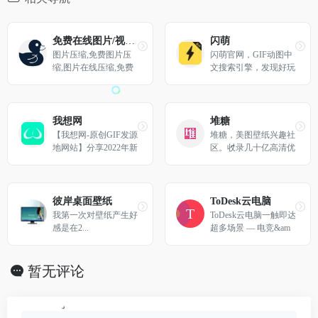
免费在线图片/视频压缩工具
闪萌
图片压缩,免费图片压
闪萌官网，GIF动图中
缩,图片在线压缩,免费
文搜索引擎，发现好玩
图片压缩工具,图片大
的gif动图,包括明星、
小压缩,图像有损压缩,
美女、搞笑、微信QQ
图像无损压缩,jpg图片
聊天表情包，可以一键
压缩,png图像压缩,gif压
分享到微信QQ新浪微
我想网
堆糖
缩,gif动图压缩
博，支持gif动图下载，
【我想网-原创GIF发源
堆糖，美图壁纸兴趣社
表情包下载到手机
地网站】分享2022年新
区。收录几十亿高清优
GIF动图、表情包、爆
质图片，数千万用户的
笑动物、免费试看GI
珍藏分享，一键收藏下
F、搞笑动图、新段
载美图，点亮生活无限
子、在线文案、国外GI
灵感，做你的美好研究
彼岸桌面壁纸
ToDesk云电脑
F、梗百科、神回复、
所：拥有高清壁纸、情
我第一次对壁纸产生好
ToDesk云电脑一触即达
鸡汤等, 求各种GIF出
侣头像、明星爱豆、影
感是在2...
超多场景 — 电竞&am
处, 上《我想网》。
视动漫、情感文字、表
p;设计&amp;AIGC&am
情包、绘画手帐、P图
p;企业办公！
教程、美妆穿搭、歌词
暂无评论
台词、可爱萌宠等多种
图片分类。你想要的风
景壁纸、聊天背景、朋
友圈背景、动漫头像都