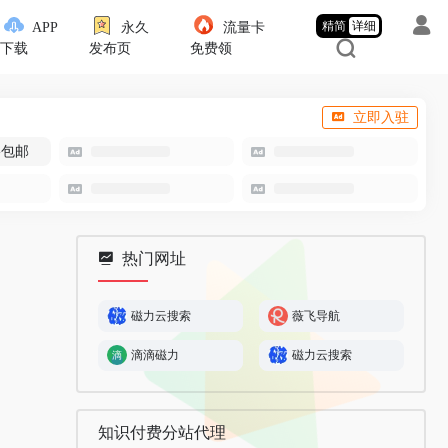
精简
详细
APP
永久
流量卡
下载
发布页
免费领
立即入驻
-包邮
热门网址
磁力云搜索
薇飞导航
滴滴磁力
磁力云搜索
知识付费分站代理