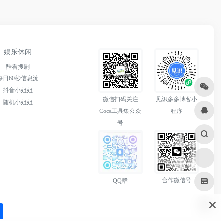
娱乐休闲
酷看搜剧
每日60秒信息流
抖音小姐姐
微信扫码关注
见识多多博客小
随机小姐姐
Coco工具集公众
程序
号
合作微信号
QQ群