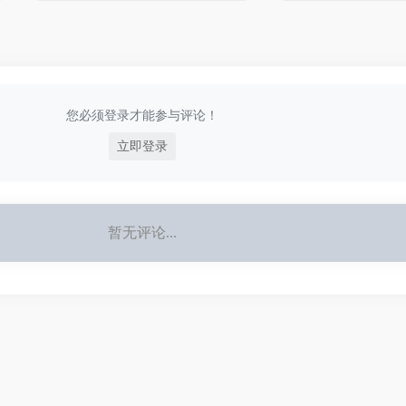
娱、工具、生活、行业、博
客、论坛等多种网址大全的网
站。
您必须登录才能参与评论！
立即登录
暂无评论...