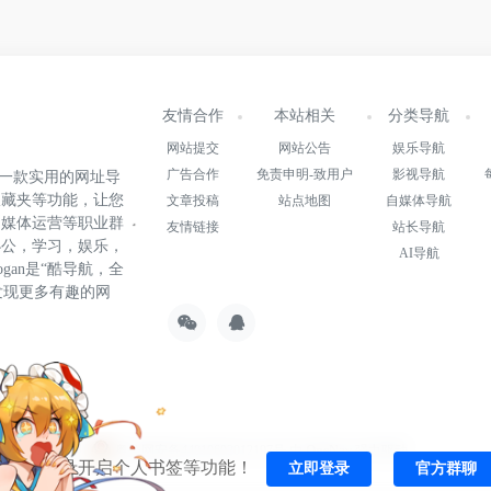
友情合作
本站相关
分类导航
网站提交
网站公告
娱乐导航
广告合作
免责申明-致用户
影视导航
.cn)是一款实用的网址导
收藏夹等功能，让您
文章投稿
站点地图
自媒体导航
自媒体运营等职业群
友情链接
站长导航
办公，学习，娱乐，
AI导航
gan是“酷导航，全
发现更多有趣的网
22015147号-1
粤公网安备44010602012197号
由
OneNav
强力驱动
一键登录开启个人书签等功能！
立即登录
官方群聊