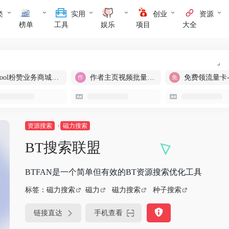
类
实用
创业
资源
榜单
工具
娱乐
项目
大全
cool粉赞业务商城【爆粉引流】
作者主页视频批量提取
免费领流量卡
资源搜索
磁力搜索
BT搜索联盟
BTFAN是一个简单但有效的BT资源搜索优化工具
标签：
磁力搜索
磁力
磁力搜索
种子搜索
链接直达
手机查看