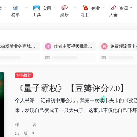
类
实用
创业
资源
榜单
工具
娱乐
项目
大全
cool粉赞业务商城【爆粉引流】
作者主页视频批量提取
免费领流量卡
好书推荐
《量子霸权》【豆瓣评分7.0】
个人书评： 记得初中那会儿，我第一次读卡夫卡的《变
来，发现自己变成了一只大虫子，这事儿不仅他自己吓坏了
作者
出版社