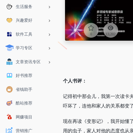
生活服务
兴趣爱好
软件工具
0
13,202
学习专区
文章资讯专区
好书推荐
个人书评：
省钱助手
记得初中那会儿，我第一次读卡
酷站推荐
吓坏了，连他和家人的关系都变
网赚项目
现在再读《变形记》，我开始懂
用的虫子，家人对他的态度也从
营销推广