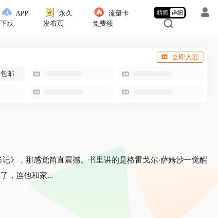
精简
详细
APP
永久
流量卡
下载
发布页
免费领
立即入驻
-包邮
形记》，那感觉简直震撼。书里讲的是格雷戈尔·萨姆沙一觉醒
，连他和家...