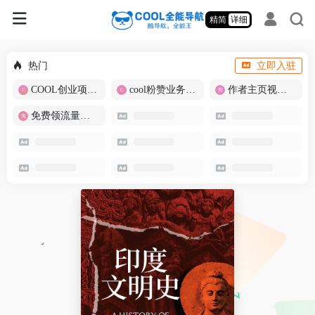
精简
详细
热门
立即入驻
COOL创业项目商城
cool粉赞业务商城【爆粉引流】
作者主页视频批量提取
免费领流量卡-包邮