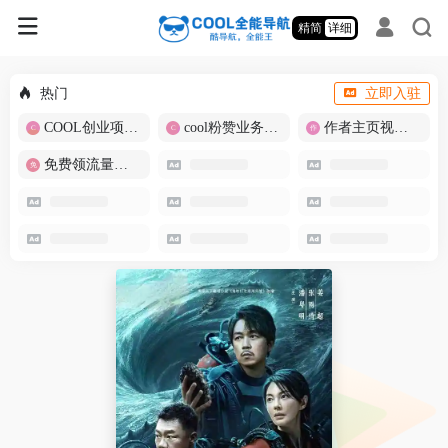
精简
详细
热门
立即入驻
COOL创业项目商城
cool粉赞业务商城【爆粉引流】
作者主页视频批量提取
免费领流量卡-包邮