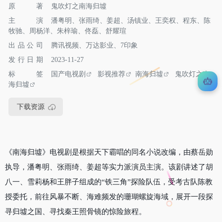
原 著
鬼吹灯之南海归墟
主 演
潘粤明、张雨绮、姜超、汤镇业、王奕权、程东、陈
牧驰、周杨洋、朱梓瑜、佟磊、舒耀瑄
出品公司
腾讯视频、万达影业、7印象
发行日期
2023-11-27
标签
国产电视剧
影视推荐
南海归墟
鬼吹灯之南
海归墟
下载资源
《南海归墟》电视剧是根据天下霸唱的同名小说改编，由蔡岳勋
执导，潘粤明、张雨绮、姜超等实力派演员主演。该剧讲述了胡
八一、雪莉杨和王胖子组成的“铁三角”探险队伍，受考古队陈教
授委托，前往风暴不断、海难频发的珊瑚螺旋海域，展开一段探
寻归墟之国、寻找秦王照骨镜的惊险旅程。