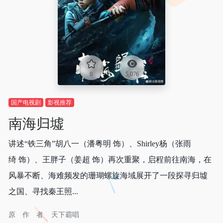
0
5,076
国产电视剧
影视推荐
南海归墟
讲述“铁三角”胡八一（潘粤明 饰）、Shirley杨（张雨
绮 饰）、王胖子（姜超 饰）再次重聚，启程前往南海，在
风暴不断、海难频发的珊瑚螺旋海域展开了一段探寻归墟
之国、寻找秦王照...
原作者
天下霸唱