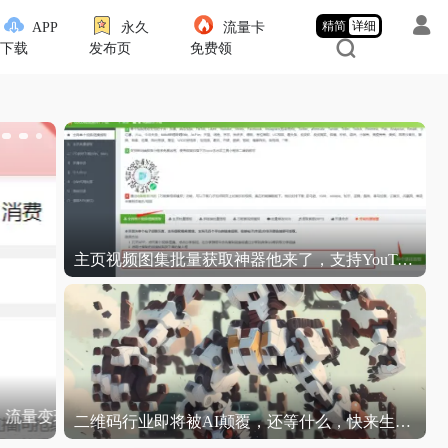
精简
详细
APP
永久
流量卡
下载
发布页
免费领
主页视频图集批量获取神器他来了，支持YouTube、TikTok、Instagram、Twitter、抖音和B站等…
短视频运营技巧：短视频剪辑必备工具
音视频/
二维码行业即将被AI颠覆，还等什么，快来生成你的AI艺术二维码