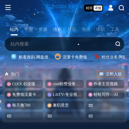
精简
详细
站内
常用
资源
搜索
社区
生活
求职
工具
酷看搜剧-网盘搜
流量卡免费领
粉丝业务/网赚
热门
立即入驻
COOL创业项目商城
cool粉赞业务商城【爆粉引流】
作者主页视频批量提取
免费领流量卡-包邮
LibTV-专业视频创作工具
蛙蛙写作—AI智能写作助手
每天撸700
兼职悬赏