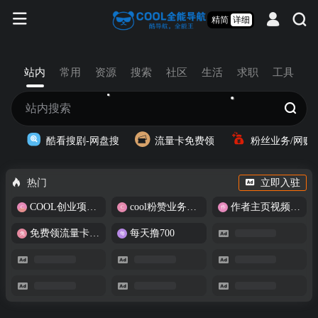
精简
详细
站内
常用
资源
搜索
社区
生活
求职
工具
酷看搜剧-网盘搜
流量卡免费领
粉丝业务/网赚
热门
立即入驻
COOL创业项目商城
cool粉赞业务商城【爆粉引流】
作者主页视频批量提取
免费领流量卡-包邮
每天撸700