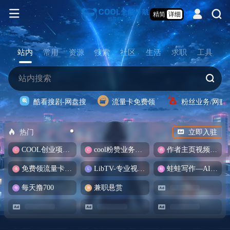
精简
详细
站内
常用
资源
搜索
社区
生活
求职
工具
酷看搜剧-网盘搜
流量卡免费领
粉丝业务/网赚
热门
立即入驻
COOL创业项目商城
cool粉赞业务商城【爆粉引流】
作者主页视频批量提取
免费领流量卡-包邮
LibTV-专业视频创作工具
蛙蛙写作—AI智能写作助手
每天撸700
兼职悬赏