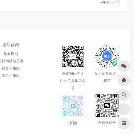
4年前 (2022)
娱乐休闲
酷看搜剧
每日60秒信息流
抖音小姐姐
微信扫码关注
见识多多博客小
随机小姐姐
Coco工具集公众
程序
号
合作微信号
QQ群