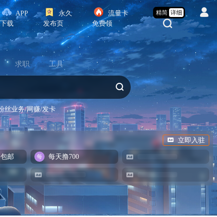
精简
详细
APP
永久
流量卡
下载
发布页
免费领
求职
工具
粉丝业务/网赚/发卡
立即入驻
-包邮
每天撸700