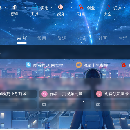
类
实用
创业
资源
榜单
工具
娱乐
项目
大全
站内
常用
资源
搜索
社区
生活
酷看搜剧-网盘搜
流量卡免费领
cool粉赞业务商城【爆粉引流】
作者主页视频批量提取
免费领流量卡