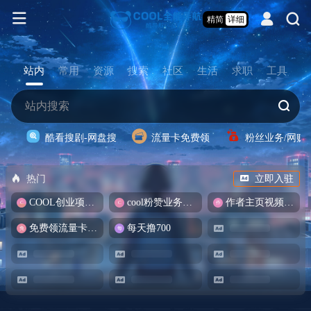
精简
详细
站内
常用
资源
搜索
社区
生活
求职
工具
酷看搜剧-网盘搜
流量卡免费领
粉丝业务/网赚
热门
立即入驻
COOL创业项目商城
cool粉赞业务商城【爆粉引流】
作者主页视频批量提取
免费领流量卡-包邮
每天撸700