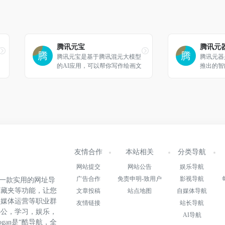
腾讯元宝
腾讯元
腾讯元宝是基于腾讯混元大模型
腾讯元器
的AI应用，可以帮你写作绘画文
推出的智
案翻译编程搜索阅读总结的全能
可以通过
助手
等方式快
的智能体
信等平台
用。
友情合作
本站相关
分类导航
网站提交
网站公告
娱乐导航
广告合作
免责申明-致用户
影视导航
.cn)是一款实用的网址导
收藏夹等功能，让您
文章投稿
站点地图
自媒体导航
自媒体运营等职业群
友情链接
站长导航
办公，学习，娱乐，
AI导航
gan是“酷导航，全