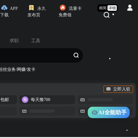
精简
详细
APP
永久
流量卡
下载
发布页
免费领
求职
工具
粉丝业务/网赚/发卡
立即入驻
-包邮
每天撸700
AI全能助手