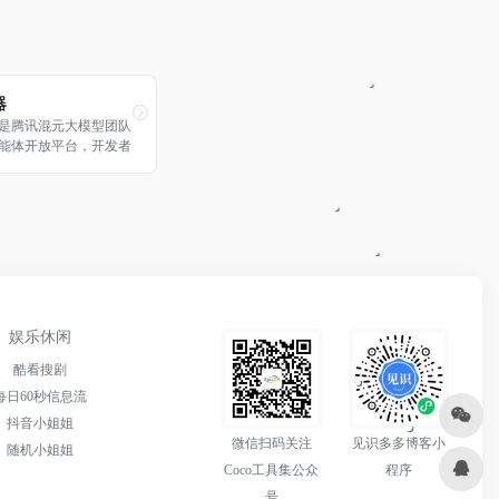
器
是腾讯混元大模型团队
能体开放平台，开发者
插件、知识库、工作流
速、低门槛打造高质量
，支持发布到QQ、微
，同时也支持API调
娱乐休闲
酷看搜剧
每日60秒信息流
抖音小姐姐
微信扫码关注
见识多多博客小
随机小姐姐
Coco工具集公众
程序
号