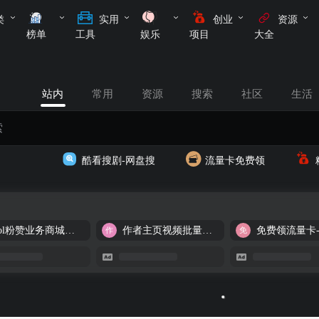
类
实用
创业
资源
榜单
工具
娱乐
项目
大全
站内
常用
资源
搜索
社区
生活
酷看搜剧-网盘搜
流量卡免费领
cool粉赞业务商城【爆粉引流】
作者主页视频批量提取
免费领流量卡