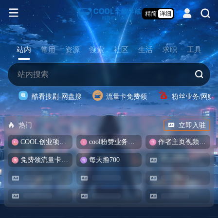
精简
详细
站内
常用
资源
搜索
社区
生活
求职
工具
酷看搜剧-网盘搜
流量卡免费领
粉丝业务/网赚
热门
立即入驻
COOL创业项目商城
cool粉赞业务商城【爆粉引流】
作者主页视频批量提取
免费领流量卡-包邮
每天撸700