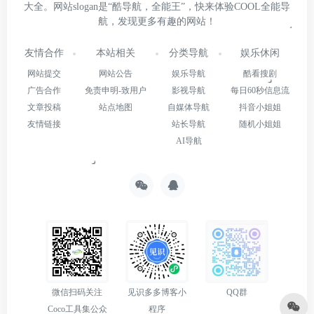
大全。网站slogan是“酷导航，全能王”，快来体验COOL全能导
航，发现更多有趣的网站！
友情合作
本站相关
分类导航
娱乐休闲
网站提交
网站公告
娱乐导航
酷看搜剧
广告合作
免责申明-致用户
影视导航
每日60秒信息流
文章投稿
站点地图
自媒体导航
抖音小姐姐
友情链接
站长导航
随机小姐姐
AI导航
微信扫码关注
见识多多博客小
QQ群
Coco工具集公众
程序