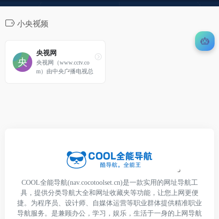
小央视频
央视网
央视网（www.cctv.co
m）由中央广播电视总
台主办，是以视频为特
色的中央重点新闻网
站，是央视的融合传播
平台，是拥有全牌照业
务资质的大型互联网文
化企业。秉承“融合创
新、一体发展”的理
念，以新闻为龙头，以
视频为重点，以用户为
中心，建成“一网一端
多平台多渠道”融媒体
传播体系。
COOL全能导航(nav.cocotoolset.cn)是一款实用的网址导航工
具，提供分类导航大全和网址收藏夹等功能，让您上网更便
捷。为程序员、设计师、自媒体运营等职业群体提供精准职业
导航服务。是兼顾办公，学习，娱乐，生活于一身的上网导航