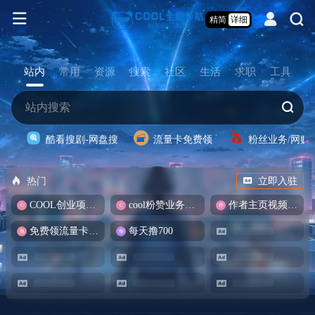
精简
详细
站内
常用
资源
搜索
社区
生活
求职
工具
酷看搜剧-网盘搜
流量卡免费领
粉丝业务/网赚
热门
立即入驻
COOL创业项目商城
cool粉赞业务商城【爆粉引流】
作者主页视频批量提取
免费领流量卡-包邮
每天撸700