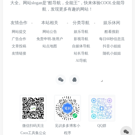
大全。网站slogan是“酷导航，全能王”，快来体验COOL全能导
航，发现更多有趣的网站！
友情合作
本站相关
分类导航
娱乐休闲
网站提交
网站公告
娱乐导航
酷看搜剧
广告合作
免责申明-致用户
影视导航
每日60秒信息流
文章投稿
站点地图
自媒体导航
抖音小姐姐
友情链接
站长导航
随机小姐姐
AI导航
微信扫码关注
见识多多博客小
QQ群
Coco工具集公众
程序