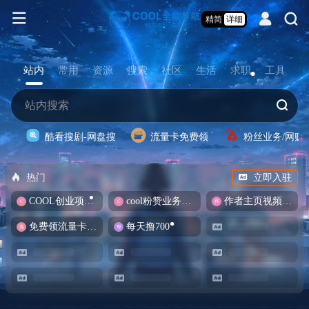
精简
详细
站内
常用
资源
搜索
社区
生活
求职
工具
酷看搜剧-网盘搜
流量卡免费领
粉丝业务/网赚
热门
立即入驻
COOL创业项目商城
cool粉赞业务商城【爆粉引流】
作者主页视频批量提取
免费领流量卡-包邮
每天撸700