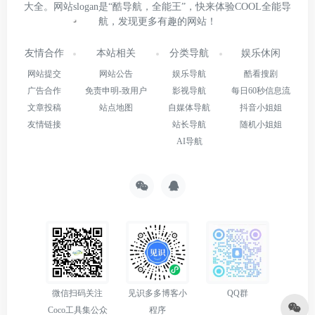
大全。网站slogan是“酷导航，全能王”，快来体验COOL全能导
航，发现更多有趣的网站！
友情合作
本站相关
分类导航
娱乐休闲
网站提交
网站公告
娱乐导航
酷看搜剧
广告合作
免责申明-致用户
影视导航
每日60秒信息流
文章投稿
站点地图
自媒体导航
抖音小姐姐
友情链接
站长导航
随机小姐姐
AI导航
微信扫码关注
见识多多博客小
QQ群
Coco工具集公众
程序