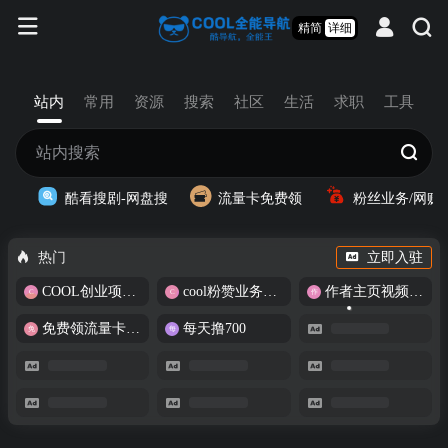
精简
详细
站内
常用
资源
搜索
社区
生活
求职
工具
酷看搜剧-网盘搜
流量卡免费领
粉丝业务/网赚
热门
立即入驻
COOL创业项目商城
cool粉赞业务商城【爆粉引流】
作者主页视频批量提取
免费领流量卡-包邮
每天撸700