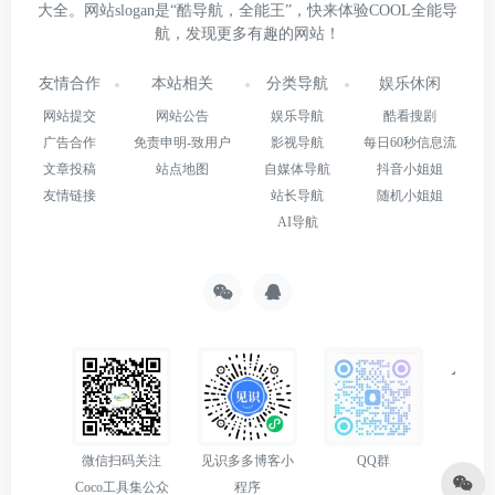
大全。网站slogan是“酷导航，全能王”，快来体验COOL全能导
航，发现更多有趣的网站！
友情合作
本站相关
分类导航
娱乐休闲
网站提交
网站公告
娱乐导航
酷看搜剧
广告合作
免责申明-致用户
影视导航
每日60秒信息流
文章投稿
站点地图
自媒体导航
抖音小姐姐
友情链接
站长导航
随机小姐姐
AI导航
微信扫码关注
见识多多博客小
QQ群
Coco工具集公众
程序