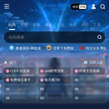
精简
详细
站内
常用
资源
搜索
社区
生活
求职
工具
酷看搜剧-网盘搜
流量卡免费领
粉丝业务/网赚
热门
立即入驻
COOL创业项目商城
cool粉赞业务商城【爆粉引流】
作者主页视频批量提取
免费领流量卡-包邮
每天撸700