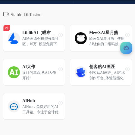
Stable Diffusion
荐
LiblibAI（哩布哩布）- 中国领先的AI创作平台
MewXAI星月熊
AI绘画原创模型分享社
MewXAI星月熊 - 使用
区，10万+模型免费下
AI让你的二维码独一无
载;原汁原味的webUI、
二
comfyUI，在线AI绘图
工具免费使用;还可在
线进行模型训练。欢迎
AI大作
创客贴AI画匠
每一位创作者加入，共
设计的革命,从AI大作
创客贴AI画匠_ AI艺术
同探索AI绘画
开始!
创作平台_体验智能化
内容生成
AIHub
AIHub，免费好用的AI
工具箱。专注于全球优
质AI产品、教程和资源
分享。我们希望通过努
力，让更多人了解人工
智能，用好人工智能。