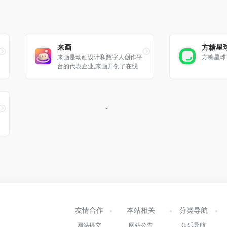
来画
方糖星
来画是动画设计和数字人创作平
方糖星球-
台的代表企业,来画开创了在线
动画制作工具与大众版数字人智
能创作平台,降低动画视频与数
字人的制作门槛和成本,通过数
字人,数字展厅,AI技术的结合,为
政企打造专属元宇宙数字展示空
间
友情合作
本站相关
分类导航
网站提交
网站公告
娱乐导航