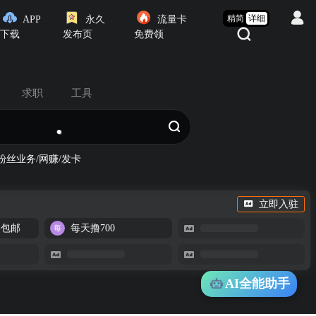
精简
详细
APP
永久
流量卡
下载
发布页
免费领
求职
工具
粉丝业务/网赚/发卡
立即入驻
-包邮
每天撸700
AI全能助手