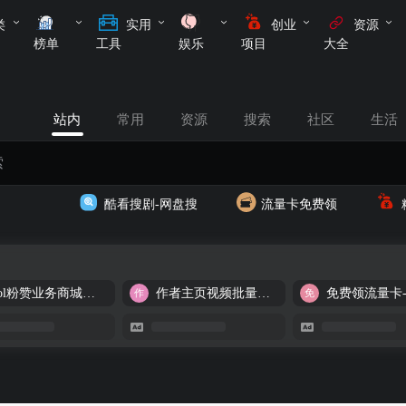
类
实用
创业
资源
榜单
工具
娱乐
项目
大全
站内
常用
资源
搜索
社区
生活
酷看搜剧-网盘搜
流量卡免费领
cool粉赞业务商城【爆粉引流】
作者主页视频批量提取
免费领流量卡