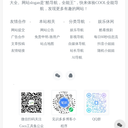
大全。网站slogan是“酷导航，全能王”，快来体验COOL全能导
航，发现更多有趣的网站！
友情合作
本站相关
分类导航
娱乐休闲
网站提交
网站公告
娱乐导航
酷看搜剧
广告合作
免责申明-致用户
影视导航
每日60秒信息流
文章投稿
站点地图
自媒体导航
抖音小姐姐
友情链接
站长导航
随机小姐姐
AI导航
微信扫码关注
见识多多博客小
QQ群
Coco工具集公众
程序