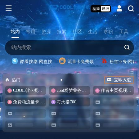
精简
详细
站内
常用
资源
搜索
社区
生活
求职
工具
酷看搜剧-网盘搜
流量卡免费领
粉丝业务/网赚
热门
立即入驻
COOL创业项目商城
cool粉赞业务商城【爆粉引流】
作者主页视频批量提取
免费领流量卡-包邮
每天撸700