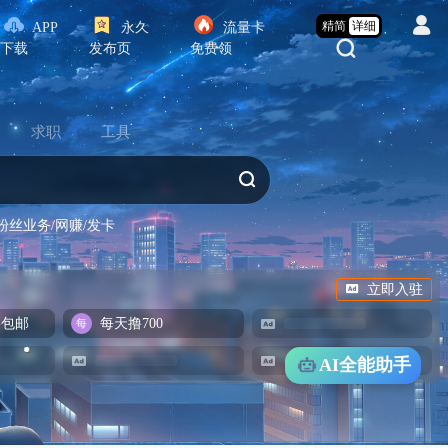
精简
详细
APP
永久
流量卡
下载
发布页
免费领
求职
工具
粉丝业务/网赚/发卡
立即入驻
-包邮
每天撸700
AI全能助手