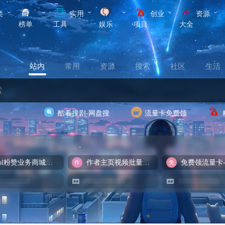
类
实用
创业
资源
榜单
工具
娱乐
项目
大全
站内
常用
资源
搜索
社区
生活
酷看搜剧-网盘搜
流量卡免费领
cool粉赞业务商城【爆粉引流】
作者主页视频批量提取
免费领流量卡