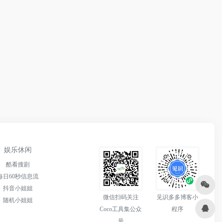
娱乐休闲
酷看搜剧
每日60秒信息流
抖音小姐姐
微信扫码关注
见识多多博客小
随机小姐姐
Coco工具集公众
程序
号