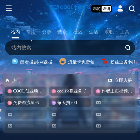
精简
详细
站内
常用
资源
搜索
社区
生活
求职
工具
酷看搜剧-网盘搜
流量卡免费领
粉丝业务/网赚
热门
立即入驻
COOL创业项目商城
cool粉赞业务商城【爆粉引流】
作者主页视频批量提取
免费领流量卡-包邮
每天撸700