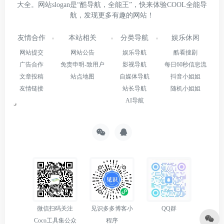
大全。网站slogan是“酷导航，全能王”，快来体验COOL全能导
航，发现更多有趣的网站！
友情合作
本站相关
分类导航
娱乐休闲
网站提交
网站公告
娱乐导航
酷看搜剧
广告合作
免责申明-致用户
影视导航
每日60秒信息流
文章投稿
站点地图
自媒体导航
抖音小姐姐
友情链接
站长导航
随机小姐姐
AI导航
微信扫码关注
见识多多博客小
QQ群
Coco工具集公众
程序