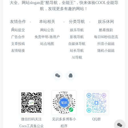
大全。网站slogan是“酷导航，全能王”，快来体验COOL全能导
航，发现更多有趣的网站！
友情合作
本站相关
分类导航
娱乐休闲
网站提交
网站公告
娱乐导航
酷看搜剧
广告合作
免责申明-致用户
影视导航
每日60秒信息流
文章投稿
站点地图
自媒体导航
抖音小姐姐
友情链接
站长导航
随机小姐姐
AI导航
微信扫码关注
见识多多博客小
QQ群
Coco工具集公众
程序