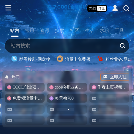
精简
详细
站内
常用
资源
搜索
社区
生活
求职
工具
酷看搜剧-网盘搜
流量卡免费领
粉丝业务/网赚
热门
立即入驻
COOL创业项目商城
cool粉赞业务商城【爆粉引流】
作者主页视频批量提取
免费领流量卡-包邮
每天撸700