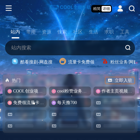
精简
详细
站内
常用
资源
搜索
社区
生活
求职
工具
酷看搜剧-网盘搜
流量卡免费领
粉丝业务/网赚
热门
立即入驻
COOL创业项目商城
cool粉赞业务商城【爆粉引流】
作者主页视频批量提取
免费领流量卡-包邮
每天撸700