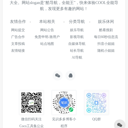
大全。网站slogan是“酷导航，全能王”，快来体验COOL全能导
航，发现更多有趣的网站！
友情合作
本站相关
分类导航
娱乐休闲
网站提交
网站公告
娱乐导航
酷看搜剧
广告合作
免责申明-致用户
影视导航
每日60秒信息流
文章投稿
站点地图
自媒体导航
抖音小姐姐
友情链接
站长导航
随机小姐姐
AI导航
微信扫码关注
见识多多博客小
QQ群
Coco工具集公众
程序