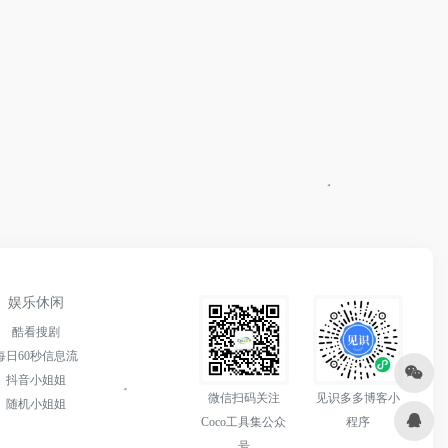
娱乐休闲
酷看搜剧
每日60秒信息流
抖音小姐姐
微信扫码关注
见识多多博客小
随机小姐姐
Coco工具集公众
程序
号