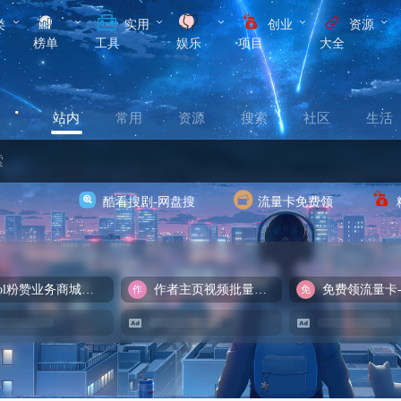
类
实用
创业
资源
榜单
工具
娱乐
项目
大全
站内
常用
资源
搜索
社区
生活
酷看搜剧-网盘搜
流量卡免费领
cool粉赞业务商城【爆粉引流】
作者主页视频批量提取
免费领流量卡