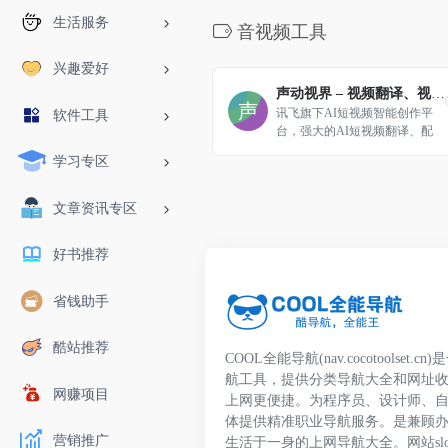
生活服务
音视频工具
兴趣爱好
声动视界 – 视频翻译、视频配音、语音克隆、短视频脚本、智能字幕
讯飞旗下AI短视频智能创作平
软件工具
台，强大的AI短视频翻译、配
音、字幕创作能力--让每一份创
学习专区
意跨越语言，触动全球
文章资讯专区
好书推荐
省钱助手
酷站推荐
COOL全能导航(nav.cocotoolset
航工具，提供分类导航大全和网址
网赚项目
上网更便捷。为程序员、设计师、
体提供精准职业导航服务。是兼顾
营销推广
生活于一身的上网导航大全。网站slo