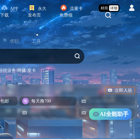
精简
详细
APP
永久
流量卡
下载
发布页
免费领
求职
工具
粉丝业务/网赚/发卡
立即入驻
-包邮
每天撸700
AI全能助手