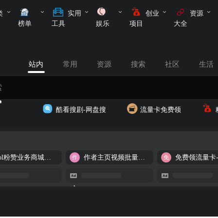
类
实用
创业
资源
榜单
工具
娱乐
项目
大全
站内
常用
资源
搜索
社区
生活
酷看搜剧-网盘搜
流量卡免费领
cool粉赞业务商城【爆粉引流】
作者主页视频批量提取
免费领流量卡