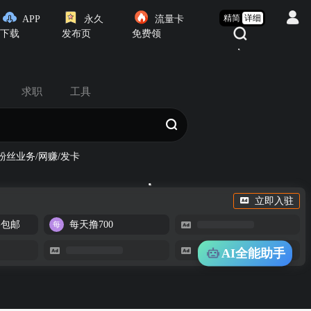
精简
详细
APP
永久
流量卡
下载
发布页
免费领
求职
工具
粉丝业务/网赚/发卡
立即入驻
-包邮
每天撸700
AI全能助手