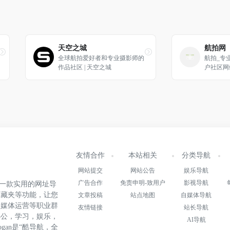
天空之城
航拍网
全球航拍爱好者和专业摄影师的
航拍_专
作品社区 | 天空之城
户社区网
友情合作
本站相关
分类导航
网站提交
网站公告
娱乐导航
广告合作
免责申明-致用户
影视导航
.cn)是一款实用的网址导
收藏夹等功能，让您
文章投稿
站点地图
自媒体导航
自媒体运营等职业群
友情链接
站长导航
办公，学习，娱乐，
AI导航
gan是“酷导航，全