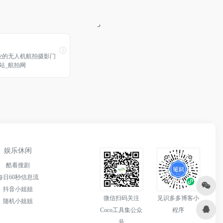
业的无人机航拍摄影门
站_航拍网
娱乐休闲
酷看搜剧
每日60秒信息流
抖音小姐姐
微信扫码关注
见识多多博客小
随机小姐姐
Coco工具集公众
程序
号