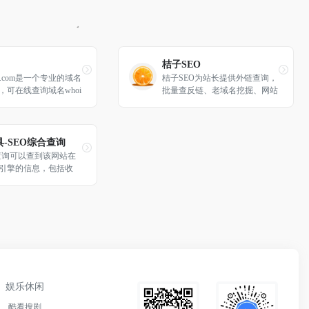
桔子SEO
ha.com是一个专业的域名
桔子SEO为站长提供外链查询，
，可在线查询域名whoi
批量查反链、老域名挖掘、网站
域名建站历史、IPC备案
建站历史快照记录、网站标题和
名收录权重以及友情链
内容关键字主题密度检测等的SE
外，还支持域名批量查
O站长工具网
查询、离线查询、域名
-SEO综合查询
多功能。
合查询可以查到该网站在
引擎的信息，包括收
及关键词排名，也可以
的看到该域名的相关信
域名年龄相关备案等
调整网站优化。
娱乐休闲
酷看搜剧