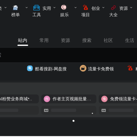
类
实用
创业
资源
榜单
工具
娱乐
项目
大全
站内
常用
资源
搜索
社区
生活
酷看搜剧-网盘搜
流量卡免费领
cool粉赞业务商城【爆粉引流】
作者主页视频批量提取
免费领流量卡