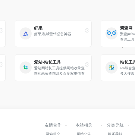
虾果
聚查网
虾果,私域营销必备神器
聚查juc
查询工具
s信息、
信息、域
接等。此
询、拦截
爱站-站长工具
站长工具
字典等诸
爱站网站长工具提供网站收录查
seo综
询和站长查询以及百度权重值查
各大搜索
询等多个站长工具，免费查询各
录，反链
种工具，包括有关键词排名查
一目了然
询，百度收录查询等。
息，比如
等，及时
友情合作
本站相关
分类导航
网站提交
网站公告
娱乐导航