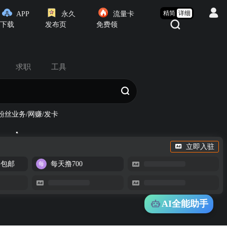
精简
详细
APP
永久
流量卡
下载
发布页
免费领
求职
工具
粉丝业务/网赚/发卡
立即入驻
-包邮
每天撸700
AI全能助手