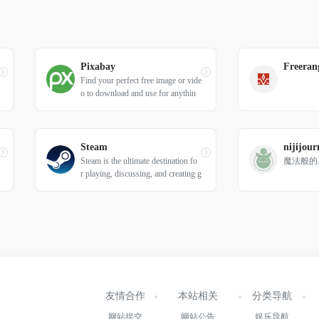
Pixabay
Freeran
Find your perfect free image or vide
o to download and use for anythin
g. ✓ Free for commercial use ✓ N
o attribution required ✓ High qualit
y images.
Steam
nijijour
Steam is the ultimate destination fo
魔法般的
r playing, discussing, and creating g
ames.
友情合作
本站相关
分类导航
网站提交
网站公告
娱乐导航