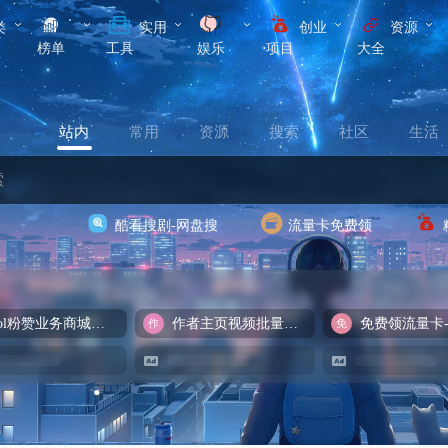
类
实用
创业
资源
榜单
工具
娱乐
项目
大全
站内
常用
资源
搜索
社区
生活
酷看搜剧-网盘搜
流量卡免费领
cool粉赞业务商城【爆粉引流】
作者主页视频批量提取
免费领流量卡