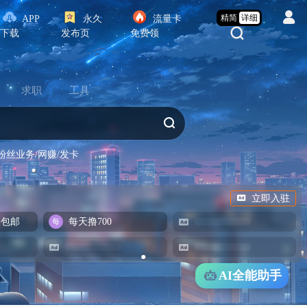
精简
详细
APP
永久
流量卡
下载
发布页
免费领
求职
工具
粉丝业务/网赚/发卡
立即入驻
-包邮
每天撸700
AI全能助手